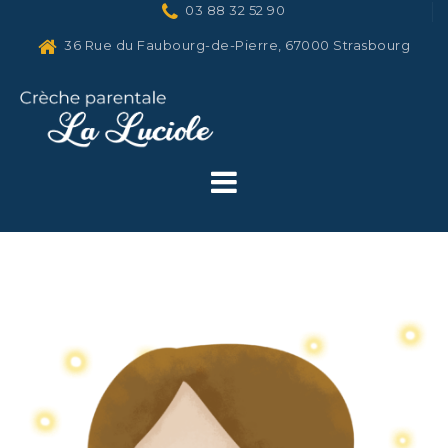
03 88 32 52 90
Skip
to
36 Rue du Faubourg-de-Pierre, 67000 Strasbourg
content